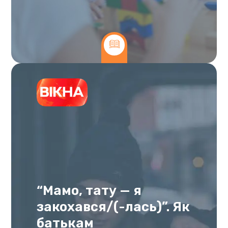
“Мамо, тату — я
закохався/(-лась)”. Як
батькам