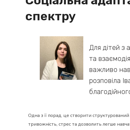
Соціальна адапт
спектру
Для дітей з
та взаємоді
важливо нав
розповіла Ів
благодійног
Одна з її порад, це створити структурован
тривожність, стрес та дозволить легше навч