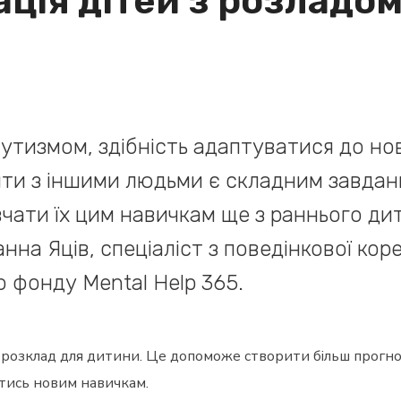
ація дітей з розладо
 аутизмом, здібність адаптуватися до н
яти з іншими людьми є складним завдан
чати їх цим навичкам ще з раннього ди
анна Яців, спеціаліст з поведінкової коре
о фонду Mental Help 365.
ий розклад для дитини. Це допоможе створити більш прог
атись новим навичкам.