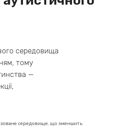
м аутистичного
ового середовища
ням, тому
тинства —
кції,
нозоване середовище, що зменшить