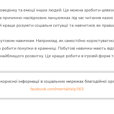
оведінку та емоції інших людей. Це можна зробити шляхом
а причинно-наслідкових ланцюжках під час читання казок
краще розуміти соціальні ситуації та навчитися, як прави
утовим навичкам. Наприклад, як самостійно користуватис
робити покупки в крамниці. Побутові навички мають відп
 найблищого розвитку. Це краще робити в ігровій формі т
корисної інформації в соціальних мережах благодійної орга
facebook.com/mentalhelp365