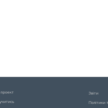
 проект
Звіти
учитись
Політики 